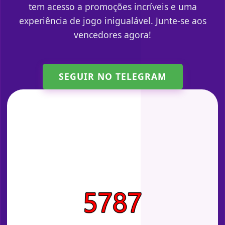
tem acesso a promoções incríveis e uma
experiência de jogo inigualável. Junte-se aos
vencedores agora!
SEGUIR NO TELEGRAM