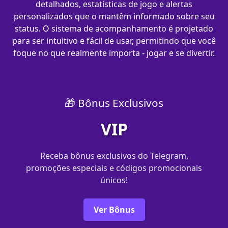
detalhados, estatísticas de jogo e alertas
personalizados que o mantêm informado sobre seu
status. O sistema de acompanhamento é projetado
para ser intuitivo e fácil de usar, permitindo que você
foque no que realmente importa - jogar e se divertir.
🎁 Bônus Exclusivos
VIP
Receba bônus exclusivos do Telegram,
promoções especiais e códigos promocionais
únicos!
Ver Bônus