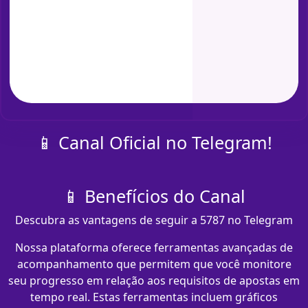
📱 Canal Oficial no Telegram!
📱 Benefícios do Canal
Descubra as vantagens de seguir a 5787 no Telegram
Nossa plataforma oferece ferramentas avançadas de
acompanhamento que permitem que você monitore
seu progresso em relação aos requisitos de apostas em
tempo real. Estas ferramentas incluem gráficos