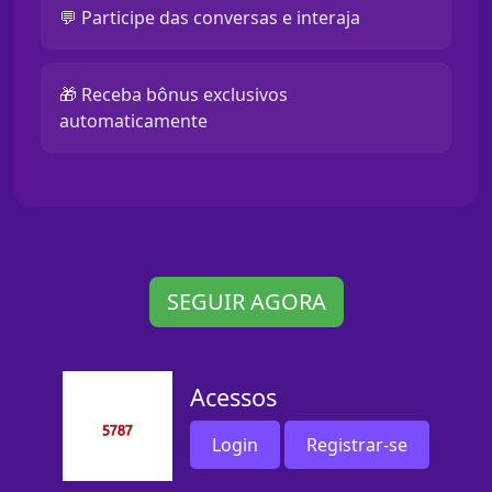
💬 Participe das conversas e interaja
🎁 Receba bônus exclusivos
automaticamente
SEGUIR AGORA
Acessos
Login
Registrar-se