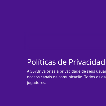
Políticas de Privacida
A 567Br valoriza a privacidade de seus usu
nossos canais de comunicação. Todos os dad
jogadores.