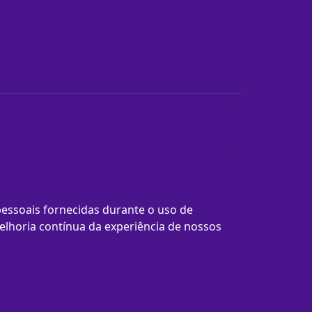
pessoais fornecidas durante o uso de
elhoria contínua da experiência de nossos