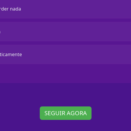
erder nada
a
aticamente
SEGUIR AGORA