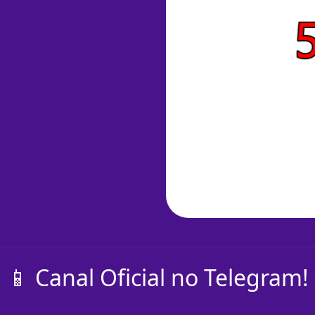
📱 Canal Oficial no Telegram!