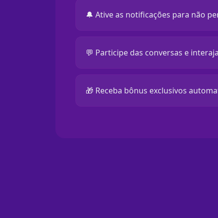
🔔 Ative as notificações para não p
💬 Participe das conversas e interaj
🎁 Receba bônus exclusivos autom