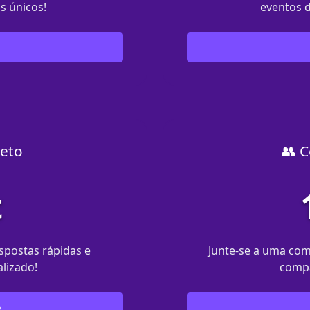
s únicos!
eventos 
reto
👥 
t
espostas rápidas e
Junte-se a uma com
lizado!
compa
e