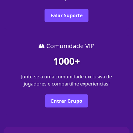
Falar Suporte
👥 Comunidade VIP
1000+
Junte-se a uma comunidade exclusiva de
jogadores e compartilhe experiências!
Entrar Grupo