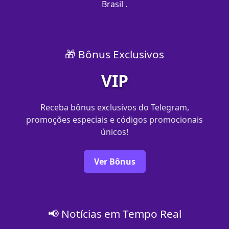
Brasil .
🎁 Bônus Exclusivos
VIP
Receba bônus exclusivos do Telegram,
promoções especiais e códigos promocionais
únicos!
Ver Bônus
📢 Notícias em Tempo Real