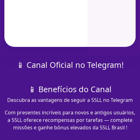
📱 Canal Oficial no Telegram!
📱 Benefícios do Canal
Descubra as vantagens de seguir a 55LL no Telegram
Com presentes incríveis para novos e antigos usuários,
a 55LL oferece recompensas por tarefas — complete
missões e ganhe bônus elevados da 55LL Brasil !