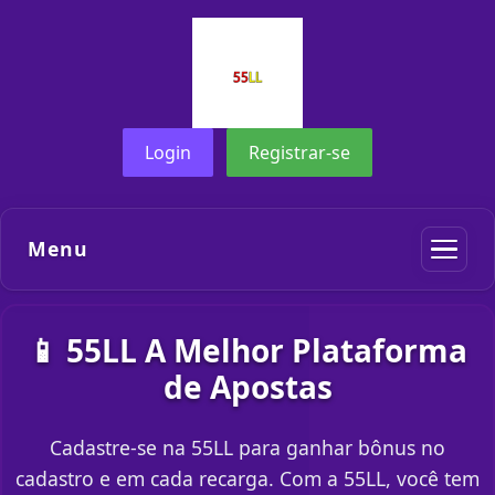
Login
Registrar-se
Menu
📱 55LL A Melhor Plataforma
de Apostas
Cadastre-se na 55LL para ganhar bônus no
cadastro e em cada recarga. Com a 55LL, você tem