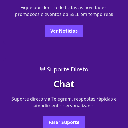
Fique por dentro de todas as novidades,
promoções e eventos da 55LL em tempo real!
Ver Notícias
💬 Suporte Direto
Chat
Suporte direto via Telegram, respostas rápidas e
atendimento personalizado!
Falar Suporte