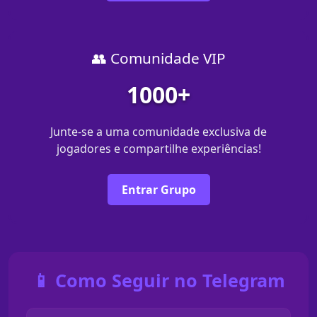
👥 Comunidade VIP
1000+
Junte-se a uma comunidade exclusiva de
jogadores e compartilhe experiências!
Entrar Grupo
📱 Como Seguir no Telegram