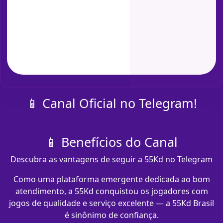
📱 Canal Oficial no Telegram!
📱 Benefícios do Canal
Descubra as vantagens de seguir a 55Kd no Telegram
Como uma plataforma emergente dedicada ao bom
atendimento, a 55Kd conquistou os jogadores com
jogos de qualidade e serviço excelente — a 55Kd Brasil
é sinônimo de confiança.