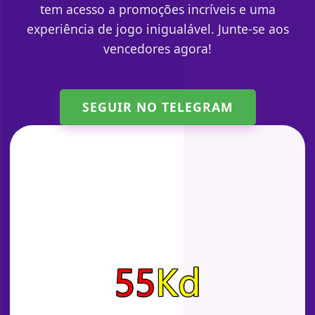
tem acesso a promoções incríveis e uma
experiência de jogo inigualável. Junte-se aos
vencedores agora!
SEGUIR NO TELEGRAM