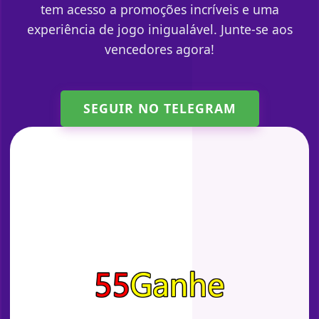
tem acesso a promoções incríveis e uma
experiência de jogo inigualável. Junte-se aos
vencedores agora!
SEGUIR NO TELEGRAM