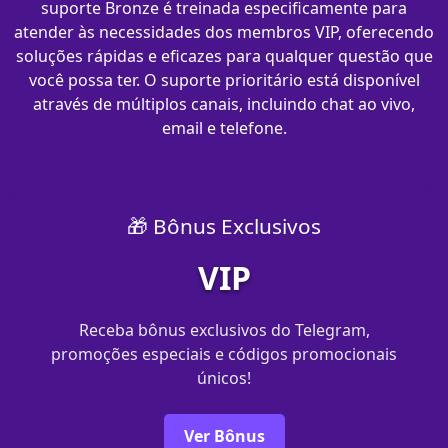
suporte Bronze é treinada especificamente para
atender às necessidades dos membros VIP, oferecendo
soluções rápidas e eficazes para qualquer questão que
você possa ter. O suporte prioritário está disponível
através de múltiplos canais, incluindo chat ao vivo,
email e telefone.
🎁 Bônus Exclusivos
VIP
Receba bônus exclusivos do Telegram,
promoções especiais e códigos promocionais
únicos!
Ver Bônus