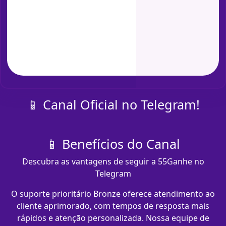
📱 Canal Oficial no Telegram!
📱 Benefícios do Canal
Descubra as vantagens de seguir a 55Ganhe no
Telegram
O suporte prioritário Bronze oferece atendimento ao
cliente aprimorado, com tempos de resposta mais
rápidos e atenção personalizada. Nossa equipe de