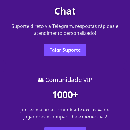
Chat
Suporte direto via Telegram, respostas rápidas e
atendimento personalizado!
Falar Suporte
👥 Comunidade VIP
1000+
Junte-se a uma comunidade exclusiva de
jogadores e compartilhe experiências!