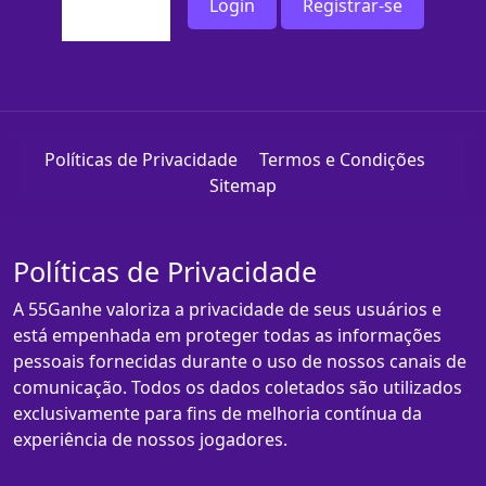
Login
Registrar-se
Políticas de Privacidade
Termos e Condições
Sitemap
Políticas de Privacidade
A 55Ganhe valoriza a privacidade de seus usuários e
está empenhada em proteger todas as informações
pessoais fornecidas durante o uso de nossos canais de
comunicação. Todos os dados coletados são utilizados
exclusivamente para fins de melhoria contínua da
experiência de nossos jogadores.