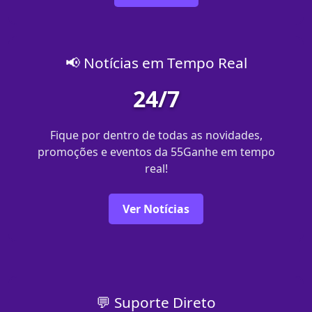
📢 Notícias em Tempo Real
24/7
Fique por dentro de todas as novidades,
promoções e eventos da 55Ganhe em tempo
real!
Ver Notícias
💬 Suporte Direto