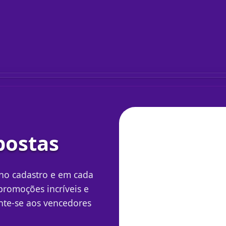
postas
no cadastro e em cada
promoções incríveis e
unte-se aos vencedores