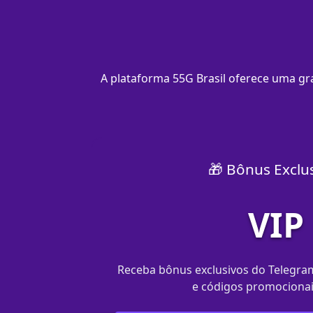
A plataforma 55G Brasil oferece uma gr
🎁 Bônus Exclu
VIP
Receba bônus exclusivos do Telegra
e códigos promocionai