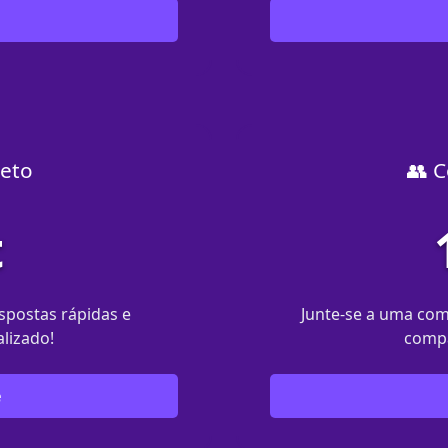
reto
👥 
t
espostas rápidas e
Junte-se a uma com
lizado!
compa
e