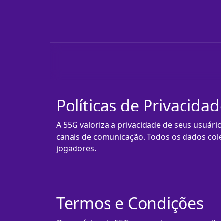
Políticas de Privacida
A 55G valoriza a privacidade de seus usuár
canais de comunicação. Todos os dados cole
jogadores.
Termos e Condições