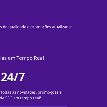
os de qualidade e promoções atualizadas
cias em Tempo Real
24/7
e todas as novidades, promoções e
 da 55G em tempo real!