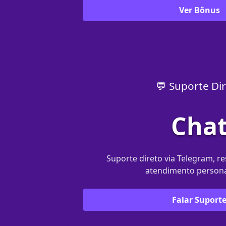
Ver Bônus
💬 Suporte Di
Cha
Suporte direto via Telegram, r
atendimento persona
Falar Suport