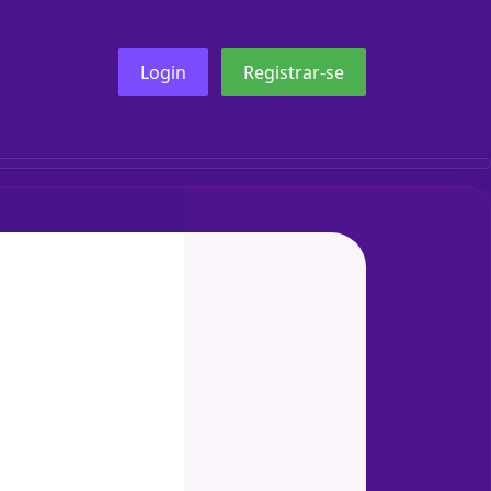
Login
Registrar-se