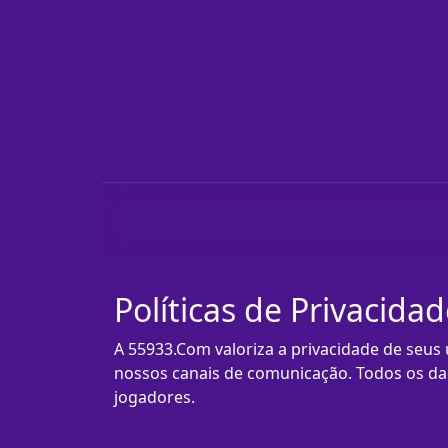
Políticas de Privacida
A 55933.Com valoriza a privacidade de seu
nossos canais de comunicação. Todos os dad
jogadores.