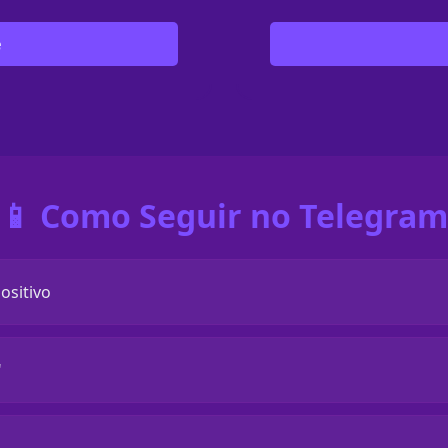
e
📱 Como Seguir no Telegram
ositivo
"