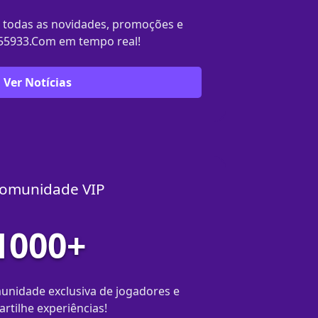
e todas as novidades, promoções e
55933.Com em tempo real!
Ver Notícias
Comunidade VIP
1000+
unidade exclusiva de jogadores e
rtilhe experiências!