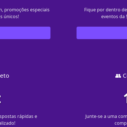
m, promoções especiais
Fique por dentro d
s únicos!
eventos da 
reto
👥 
t
espostas rápidas e
Junte-se a uma com
lizado!
compa