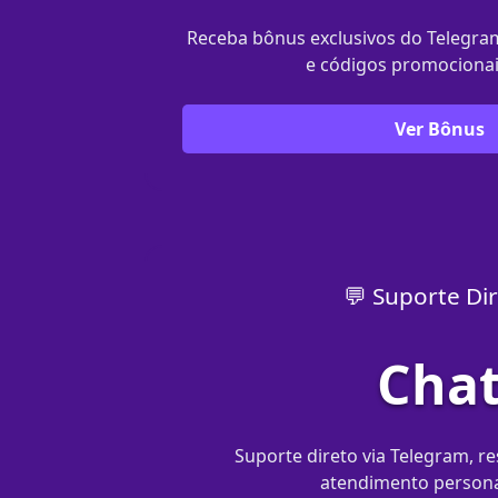
Receba bônus exclusivos do Telegra
e códigos promocionai
Ver Bônus
💬 Suporte Di
Cha
Suporte direto via Telegram, r
atendimento persona