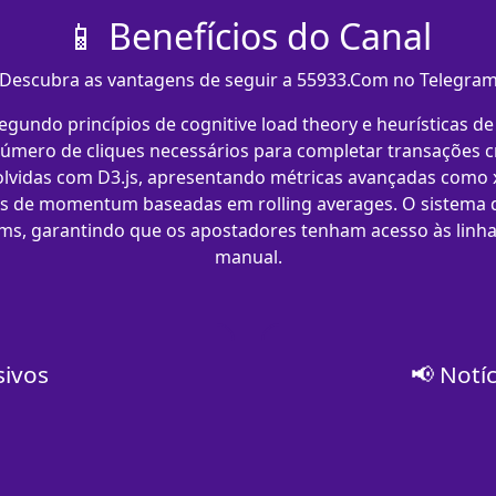
📱 Benefícios do Canal
Descubra as vantagens de seguir a 55933.Com no Telegra
segundo princípios de cognitive load theory e heurísticas 
úmero de cliques necessários para completar transações crí
olvidas com D3.js, apresentando métricas avançadas como x
ises de momentum baseadas em rolling averages. O sistema d
0ms, garantindo que os apostadores tenham acesso às linha
manual.
sivos
📢 Notí