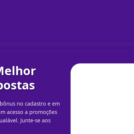
Melhor
postas
 bônus no cadastro e em
tem acesso a promoções
ualável. Junte-se aos