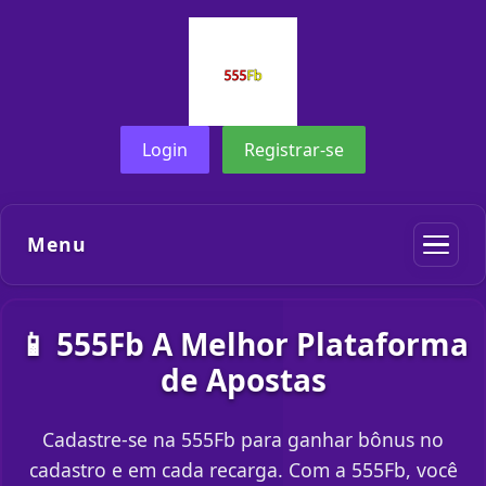
Login
Registrar-se
Menu
📱 555Fb A Melhor Plataforma
de Apostas
Cadastre-se na 555Fb para ganhar bônus no
cadastro e em cada recarga. Com a 555Fb, você