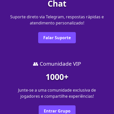
Chat
Suporte direto via Telegram, respostas rápidas e
atendimento personalizado!
Falar Suporte
👥 Comunidade VIP
1000+
Junte-se a uma comunidade exclusiva de
jogadores e compartilhe experiências!
Entrar Grupo