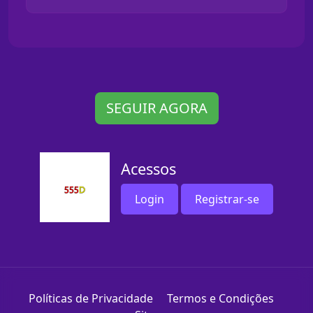
SEGUIR AGORA
Acessos
Login
Registrar-se
Políticas de Privacidade
Termos e Condições