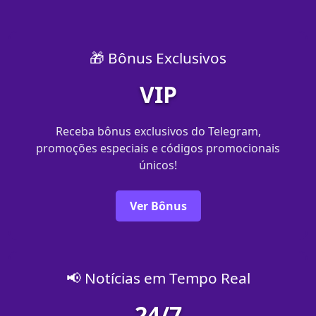
🎁 Bônus Exclusivos
VIP
Receba bônus exclusivos do Telegram,
promoções especiais e códigos promocionais
únicos!
Ver Bônus
📢 Notícias em Tempo Real
24/7