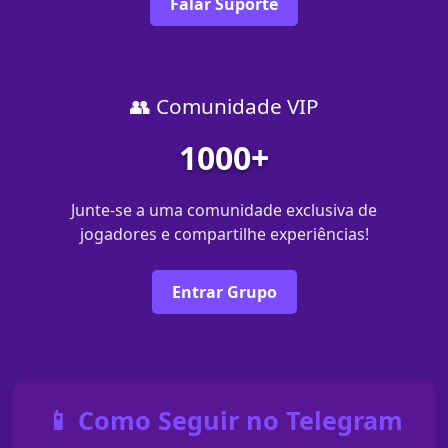
Falar Suporte
👥 Comunidade VIP
1000+
Junte-se a uma comunidade exclusiva de
jogadores e compartilhe experiências!
Entrar Grupo
📱 Como Seguir no Telegram