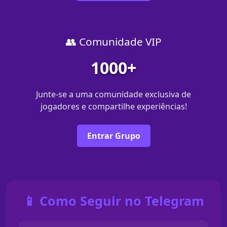
👥 Comunidade VIP
1000+
Junte-se a uma comunidade exclusiva de
jogadores e compartilhe experiências!
Entrar Grupo
📱 Como Seguir no Telegram