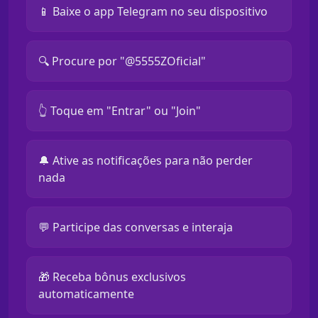
📱 Baixe o app Telegram no seu dispositivo
🔍 Procure por "@5555ZOficial"
👆 Toque em "Entrar" ou "Join"
🔔 Ative as notificações para não perder
nada
💬 Participe das conversas e interaja
🎁 Receba bônus exclusivos
automaticamente