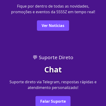
Fique por dentro de todas as novidades,
promoções e eventos da 5555Z em tempo real!
Ver Notícias
💬 Suporte Direto
Chat
Suporte direto via Telegram, respostas rápidas e
atendimento personalizado!
Falar Suporte