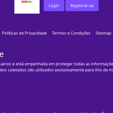
Login
Registrar-se
Políticas de Privacidade
Termos e Condições
Sitemap
de
suários e está empenhada em proteger todas as informaçõe
os coletados são utilizados exclusivamente para fins de m