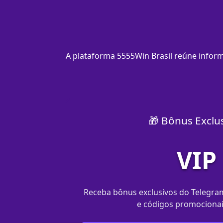
A plataforma 5555Win Brasil reúne infor
🎁 Bônus Exclu
VIP
Receba bônus exclusivos do Telegra
e códigos promocionai