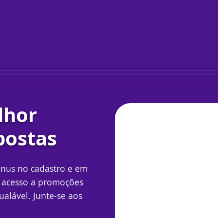
lhor
postas
nus no cadastro e em
 acesso a promoções
ualável. Junte-se aos