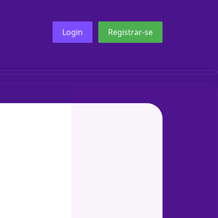
Login
Registrar-se