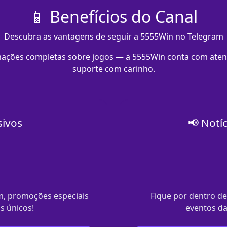
📱 Benefícios do Canal
Descubra as vantagens de seguir a 5555Win no Telegram
mações completas sobre jogos — a 5555Win conta com aten
suporte com carinho.
sivos
📢 Notí
m, promoções especiais
Fique por dentro d
s únicos!
eventos da