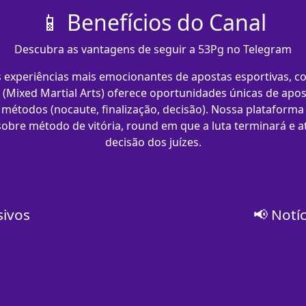
📱 Benefícios do Canal
Descubra as vantagens de seguir a 53Pg no Telegram
experiências mais emocionantes de apostas esportivas, 
ixed Martial Arts) oferece oportunidades únicas de apostas
es métodos (nocaute, finalização, decisão). Nossa platafor
obre método de vitória, round em que a luta terminará e at
decisão dos juízes.
sivos
📢 Notí