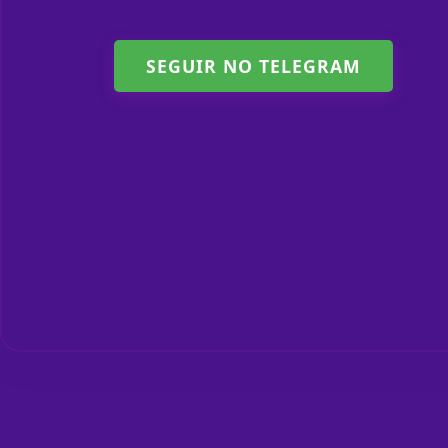
SEGUIR NO TELEGRAM