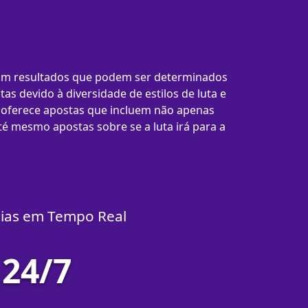
com resultados que podem ser determinados
 devido à diversidade de estilos de luta e
ma oferece apostas que incluem não apenas
é mesmo apostas sobre se a luta irá para a
cias em Tempo Real
24/7