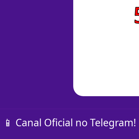
📱 Canal Oficial no Telegram!