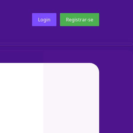
Login
Registrar-se