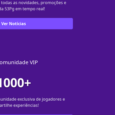
e todas as novidades, promoções e
da 53Pg em tempo real!
Ver Notícias
Comunidade VIP
1000+
unidade exclusiva de jogadores e
rtilhe experiências!