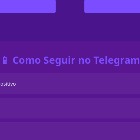
e
📱 Como Seguir no Telegram
ositivo