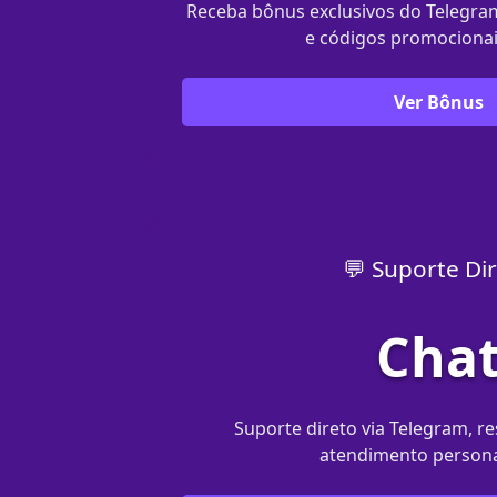
Receba bônus exclusivos do Telegra
e códigos promocionai
Ver Bônus
💬 Suporte Di
Cha
Suporte direto via Telegram, r
atendimento persona