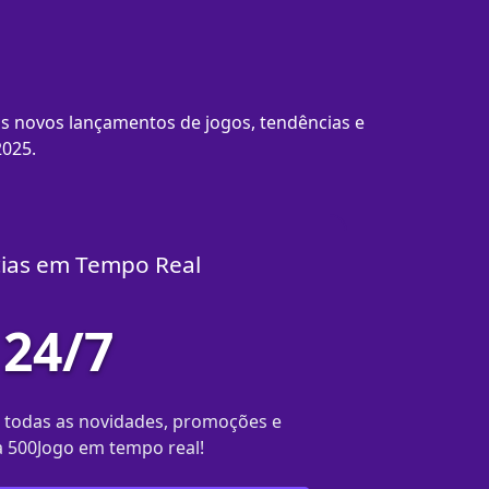
s novos lançamentos de jogos, tendências e
2025.
cias em Tempo Real
24/7
e todas as novidades, promoções e
a 500Jogo em tempo real!