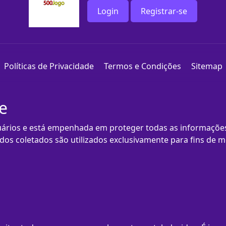
Login
Registrar-se
Políticas de Privacidade
Termos e Condições
Sitemap
de
suários e está empenhada em proteger todas as informaçõe
os coletados são utilizados exclusivamente para fins de m