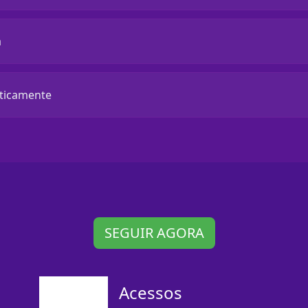
a
aticamente
SEGUIR AGORA
Acessos