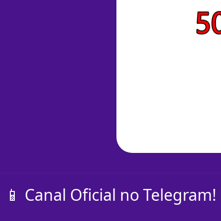
📱 Canal Oficial no Telegram!