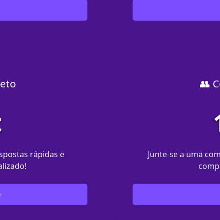
reto
👥 
t
espostas rápidas e
Junte-se a uma com
lizado!
compa
e