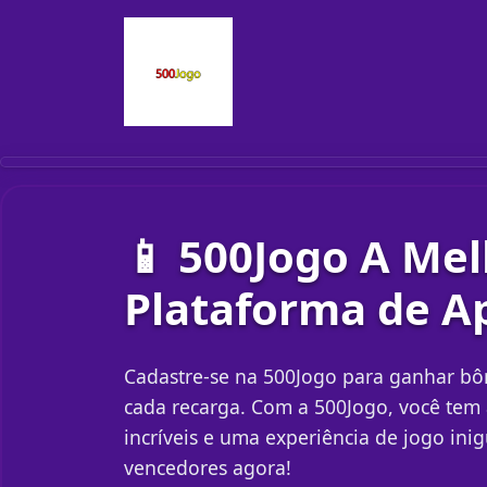
📱 500Jogo A Me
Plataforma de A
Cadastre-se na 500Jogo para ganhar bô
cada recarga. Com a 500Jogo, você tem
incríveis e uma experiência de jogo inig
vencedores agora!