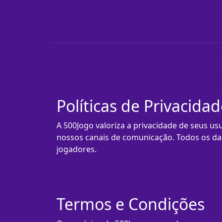
Políticas de Privacida
A 500Jogo valoriza a privacidade de seus u
nossos canais de comunicação. Todos os dad
jogadores.
Termos e Condições