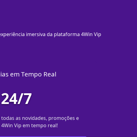
experiência imersiva da plataforma 4Win Vip
cias em Tempo Real
24/7
e todas as novidades, promoções e
 4Win Vip em tempo real!