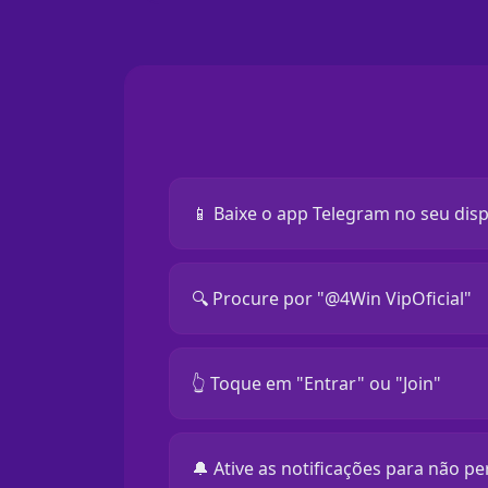
📱 Baixe o app Telegram no seu disp
🔍 Procure por "@4Win VipOficial"
👆 Toque em "Entrar" ou "Join"
🔔 Ative as notificações para não p