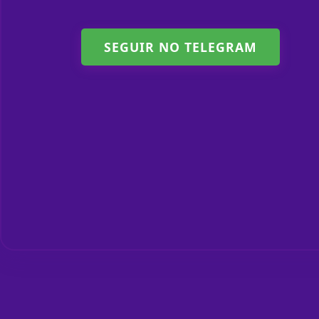
SEGUIR NO TELEGRAM