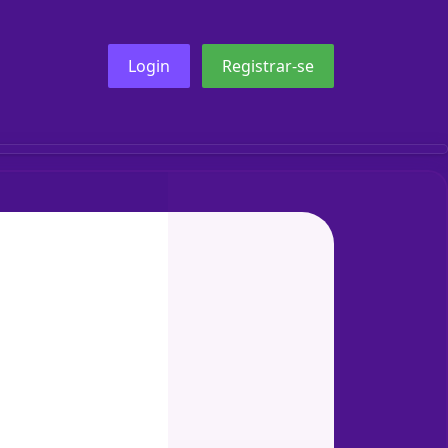
Login
Registrar-se