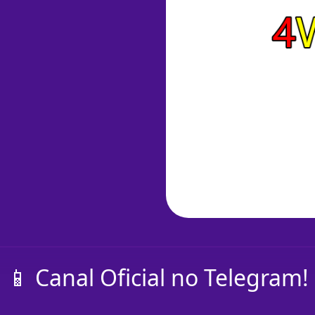
📱 Canal Oficial no Telegram!