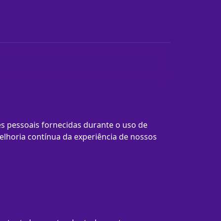
s pessoais fornecidas durante o uso de
elhoria contínua da experiência de nossos