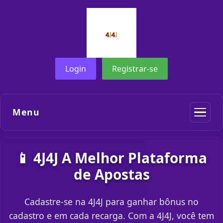
Login
Registrar-se
Menu
📱 4J4J A Melhor Plataforma
de Apostas
Cadastre-se na 4J4J para ganhar bônus no
cadastro e em cada recarga. Com a 4J4J, você tem