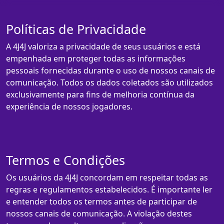
Políticas de Privacidade
A 4J4J valoriza a privacidade de seus usuários e está
empenhada em proteger todas as informações
pessoais fornecidas durante o uso de nossos canais de
comunicação. Todos os dados coletados são utilizados
exclusivamente para fins de melhoria contínua da
experiência de nossos jogadores.
Termos e Condições
Os usuários da 4J4J concordam em respeitar todas as
regras e regulamentos estabelecidos. É importante ler
e entender todos os termos antes de participar de
nossos canais de comunicação. A violação destes