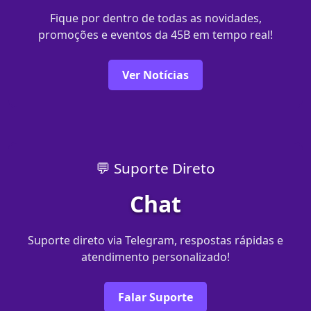
Fique por dentro de todas as novidades,
promoções e eventos da 45B em tempo real!
Ver Notícias
💬 Suporte Direto
Chat
Suporte direto via Telegram, respostas rápidas e
atendimento personalizado!
Falar Suporte