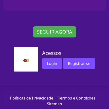
SEGUIR AGORA
Acessos
Login
Registrar-se
Políticas de Privacidade
Termos e Condições
Sitemap