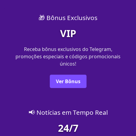
🎁 Bônus Exclusivos
VIP
Receba bônus exclusivos do Telegram,
promoções especiais e códigos promocionais
únicos!
Ver Bônus
📢 Notícias em Tempo Real
24/7