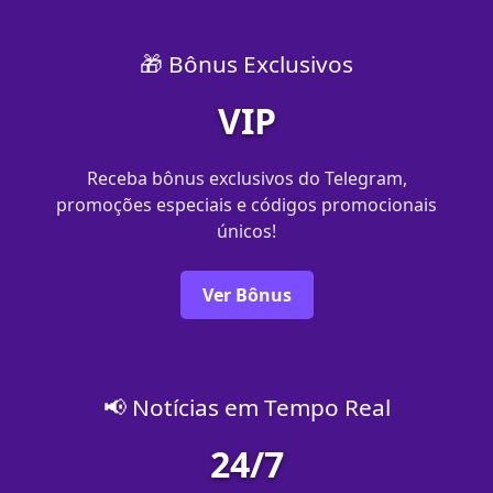
🎁 Bônus Exclusivos
VIP
Receba bônus exclusivos do Telegram,
promoções especiais e códigos promocionais
únicos!
Ver Bônus
📢 Notícias em Tempo Real
24/7