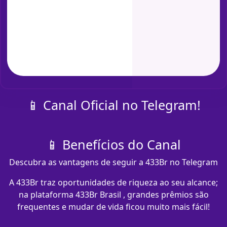
📱 Canal Oficial no Telegram!
📱 Benefícios do Canal
Descubra as vantagens de seguir a 433Br no Telegram
A 433Br traz oportunidades de riqueza ao seu alcance;
na plataforma 433Br Brasil , grandes prêmios são
frequentes e mudar de vida ficou muito mais fácil!