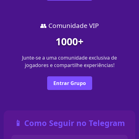
👥 Comunidade VIP
1000+
Junte-se a uma comunidade exclusiva de
jogadores e compartilhe experiências!
Entrar Grupo
📱 Como Seguir no Telegram