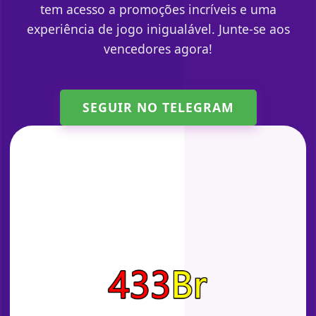
tem acesso a promoções incríveis e uma
experiência de jogo inigualável. Junte-se aos
vencedores agora!
SEGUIR NO TELEGRAM