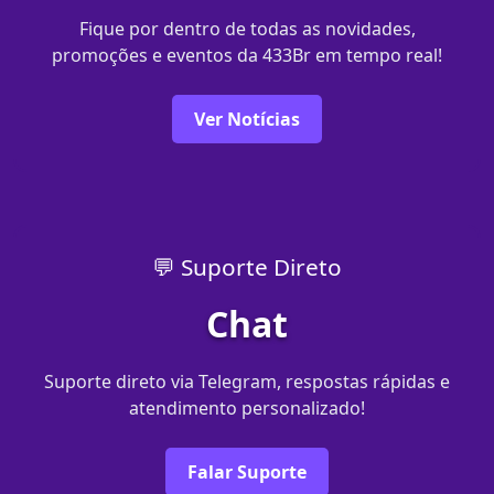
Fique por dentro de todas as novidades,
promoções e eventos da 433Br em tempo real!
Ver Notícias
💬 Suporte Direto
Chat
Suporte direto via Telegram, respostas rápidas e
atendimento personalizado!
Falar Suporte