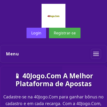
Login
Registrar-se
Menu
📱 40Jogo.Com A Melhor
Plataforma de Apostas
Cadastre-se na 40Jogo.Com para ganhar bônus no
cadastro e em cada recarga. Com a 40Jogo.Com,