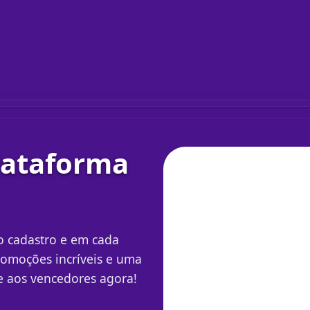
lataforma
o cadastro e em cada
romoções incríveis e uma
se aos vencedores agora!