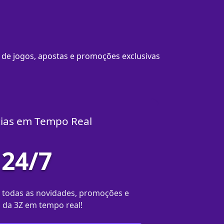
 de jogos, apostas e promoções exclusivas
cias em Tempo Real
24/7
e todas as novidades, promoções e
 da 3Z em tempo real!