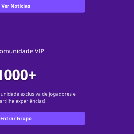
Ver Notícias
Comunidade VIP
1000+
unidade exclusiva de jogadores e
rtilhe experiências!
Entrar Grupo