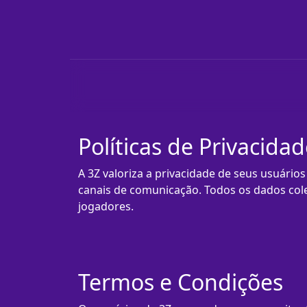
Políticas de Privacida
A 3Z valoriza a privacidade de seus usuári
canais de comunicação. Todos os dados cole
jogadores.
Termos e Condições