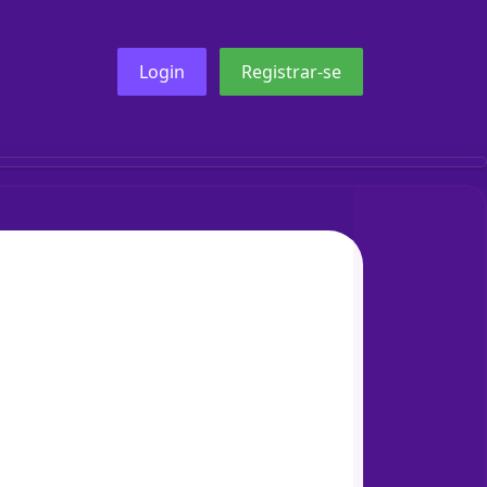
Login
Registrar-se