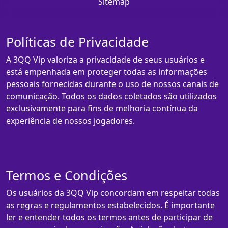
Sitemap
Políticas de Privacidade
A 3QQ Vip valoriza a privacidade de seus usuários e
está empenhada em proteger todas as informações
pessoais fornecidas durante o uso de nossos canais de
comunicação. Todos os dados coletados são utilizados
exclusivamente para fins de melhoria contínua da
experiência de nossos jogadores.
Termos e Condições
Os usuários da 3QQ Vip concordam em respeitar todas
as regras e regulamentos estabelecidos. É importante
ler e entender todos os termos antes de participar de