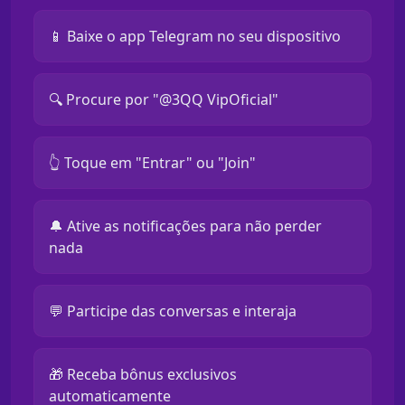
📱 Baixe o app Telegram no seu dispositivo
🔍 Procure por "@3QQ VipOficial"
👆 Toque em "Entrar" ou "Join"
🔔 Ative as notificações para não perder
nada
💬 Participe das conversas e interaja
🎁 Receba bônus exclusivos
automaticamente