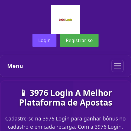
Login
Registrar-se
Menu
📱 3976 Login A Melhor
Plataforma de Apostas
Cadastre-se na 3976 Login para ganhar bônus no
cadastro e em cada recarga. Com a 3976 Login,