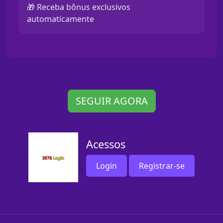
🎁 Receba bônus exclusivos
automaticamente
SEGUIR AGORA
Acessos
Login
Registrar-se