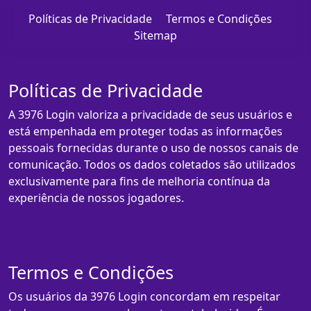
Políticas de Privacidade
Termos e Condições
Sitemap
Políticas de Privacidade
A 3976 Login valoriza a privacidade de seus usuários e
está empenhada em proteger todas as informações
pessoais fornecidas durante o uso de nossos canais de
comunicação. Todos os dados coletados são utilizados
exclusivamente para fins de melhoria contínua da
experiência de nossos jogadores.
Termos e Condições
Os usuários da 3976 Login concordam em respeitar