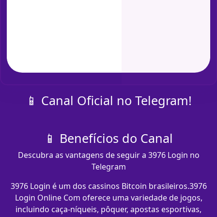
📱 Canal Oficial no Telegram!
📱 Benefícios do Canal
Descubra as vantagens de seguir a 3976 Login no
Telegram
3976 Login é um dos cassinos Bitcoin brasileiros.3976
Login Online Com oferece uma variedade de jogos,
incluindo caça-níqueis, pôquer, apostas esportivas,