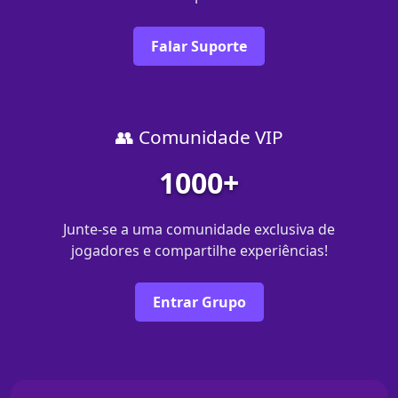
Falar Suporte
👥 Comunidade VIP
1000+
Junte-se a uma comunidade exclusiva de
jogadores e compartilhe experiências!
Entrar Grupo