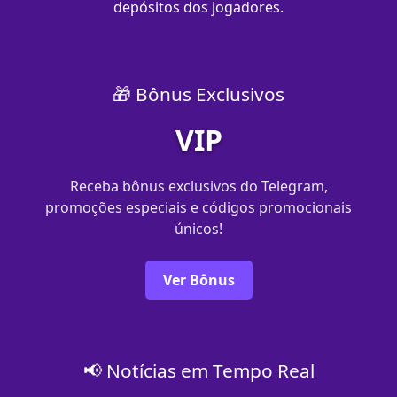
depósitos dos jogadores.
🎁 Bônus Exclusivos
VIP
Receba bônus exclusivos do Telegram,
promoções especiais e códigos promocionais
únicos!
Ver Bônus
📢 Notícias em Tempo Real