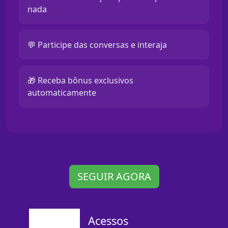
nada
💬 Participe das conversas e interaja
🎁 Receba bônus exclusivos
automaticamente
SEGUIR AGORA
Acessos