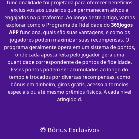
funcionalidade foi projetada para oferecer benefícios
exclusivos aos usuários que permanecem ativos e
engajados na plataforma. Ao longo deste artigo, vamos
explorar como o Programa de Fidelidade do
365Jogos
APP
funciona, quais são suas vantagens, e como os
jogadores podem maximizar suas recompensas. O
programa geralmente opera em um sistema de pontos,
onde cada aposta feita pelo jogador gera uma
quantidade correspondente de pontos de fidelidade.
Esses pontos podem ser acumulados ao longo do
tempo e trocados por diversas recompensas, como
bônus em dinheiro, giros grátis, acesso a torneios
especiais ou até mesmo prêmios físicos. A cada nível
atingido d.
🎁 Bônus Exclusivos