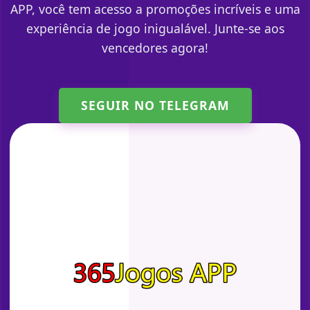
APP, você tem acesso a promoções incríveis e uma
experiência de jogo inigualável. Junte-se aos
vencedores agora!
SEGUIR NO TELEGRAM