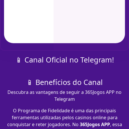
📱 Canal Oficial no Telegram!
📱 Benefícios do Canal
Descubra as vantagens de seguir a 365Jogos APP no
Telegram
O Programa de Fidelidade é uma das principais
ferramentas utilizadas pelos casinos online para
conquistar e reter jogadores. No
365Jogos APP
, essa