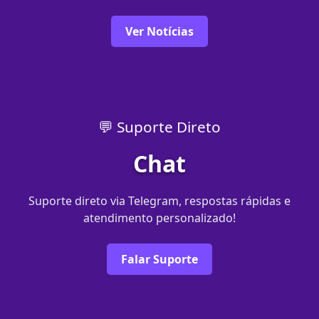
Ver Notícias
💬 Suporte Direto
Chat
Suporte direto via Telegram, respostas rápidas e
atendimento personalizado!
Falar Suporte