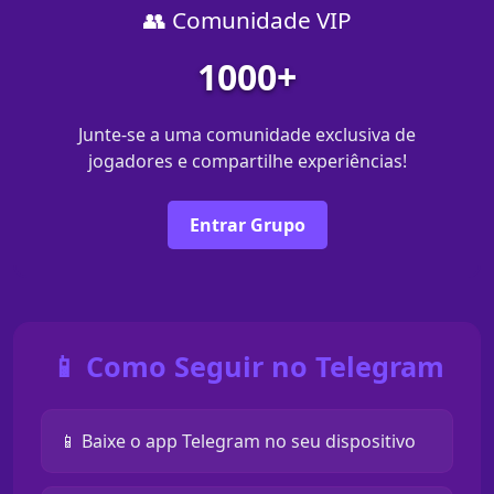
👥 Comunidade VIP
1000+
Junte-se a uma comunidade exclusiva de
jogadores e compartilhe experiências!
Entrar Grupo
📱 Como Seguir no Telegram
📱 Baixe o app Telegram no seu dispositivo