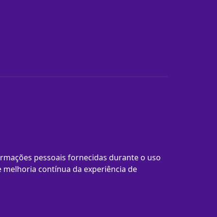
ormações pessoais fornecidas durante o uso
e melhoria contínua da experiência de