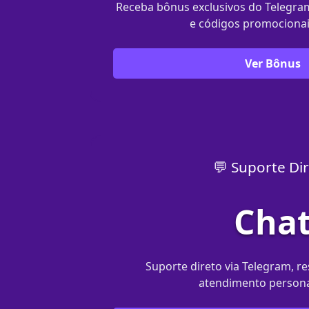
Receba bônus exclusivos do Telegra
e códigos promocionai
Ver Bônus
💬 Suporte Di
Cha
Suporte direto via Telegram, r
atendimento persona