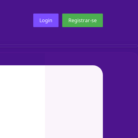
Login
Registrar-se