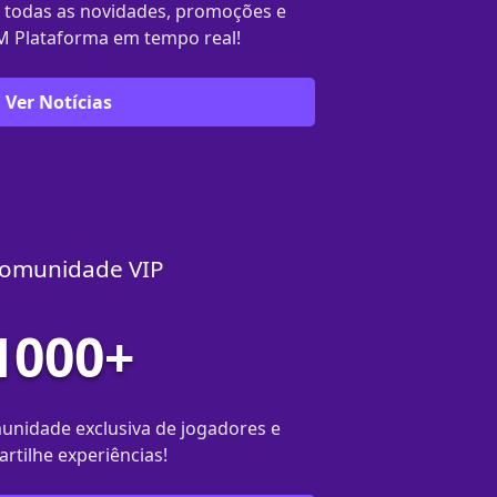
e todas as novidades, promoções e
M Plataforma em tempo real!
Ver Notícias
Comunidade VIP
1000+
unidade exclusiva de jogadores e
rtilhe experiências!