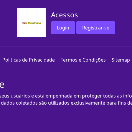
Acessos
Login
Registrar-se
Políticas de Privacidade
Termos e Condições
Sitemap
de
e seus usuários e está empenhada em proteger todas as inf
dados coletados são utilizados exclusivamente para fins d