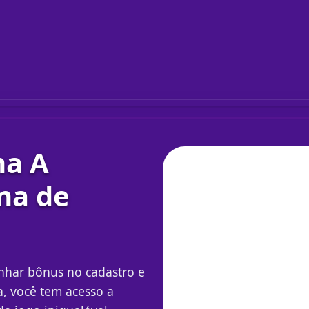
ma A
ma de
nhar bônus no cadastro e
, você tem acesso a