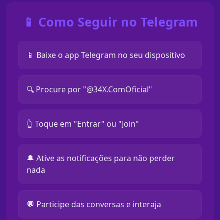
📱 Como Seguir no Telegram
📱 Baixe o app Telegram no seu dispositivo
🔍 Procure por "@34X.ComOficial"
👆 Toque em "Entrar" ou "Join"
🔔 Ative as notificações para não perder
nada
💬 Participe das conversas e interaja