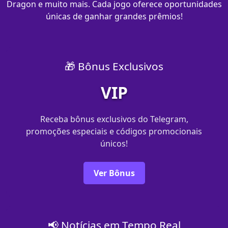
Dragon e muito mais. Cada jogo oferece oportunidades
únicas de ganhar grandes prêmios!
🎁 Bônus Exclusivos
VIP
Receba bônus exclusivos do Telegram,
promoções especiais e códigos promocionais
únicos!
Ver Bônus
📢 Notícias em Tempo Real