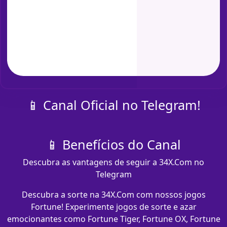
📱 Canal Oficial no Telegram!
📱 Benefícios do Canal
Descubra as vantagens de seguir a 34X.Com no
Telegram
Descubra a sorte na 34X.Com com nossos jogos
Fortune! Experimente jogos de sorte e azar
emocionantes como Fortune Tiger, Fortune OX, Fortune