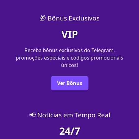
🎁 Bônus Exclusivos
VIP
Receba bônus exclusivos do Telegram,
promoções especiais e códigos promocionais
únicos!
Ver Bônus
📢 Notícias em Tempo Real
24/7