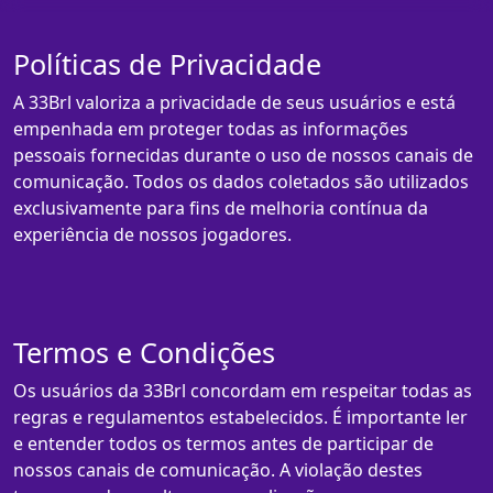
Políticas de Privacidade
A 33Brl valoriza a privacidade de seus usuários e está
empenhada em proteger todas as informações
pessoais fornecidas durante o uso de nossos canais de
comunicação. Todos os dados coletados são utilizados
exclusivamente para fins de melhoria contínua da
experiência de nossos jogadores.
Termos e Condições
Os usuários da 33Brl concordam em respeitar todas as
regras e regulamentos estabelecidos. É importante ler
e entender todos os termos antes de participar de
nossos canais de comunicação. A violação destes