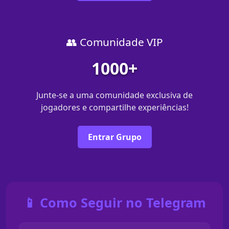
👥 Comunidade VIP
1000+
Junte-se a uma comunidade exclusiva de
jogadores e compartilhe experiências!
Entrar Grupo
📱 Como Seguir no Telegram