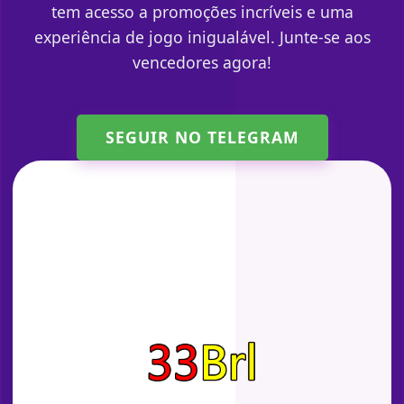
tem acesso a promoções incríveis e uma
experiência de jogo inigualável. Junte-se aos
vencedores agora!
SEGUIR NO TELEGRAM