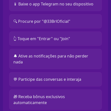
📱 Baixe o app Telegram no seu dispositivo
🔍 Procure por "@33BrlOficial"
👆 Toque em "Entrar" ou "Join"
🔔 Ative as notificações para não perder
nada
💬 Participe das conversas e interaja
🎁 Receba bônus exclusivos
automaticamente