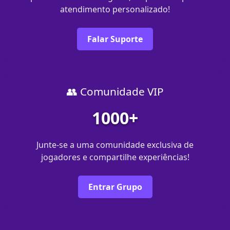
atendimento personalizado!
Falar Suporte
👥 Comunidade VIP
1000+
Junte-se a uma comunidade exclusiva de
jogadores e compartilhe experiências!
Entrar Grupo