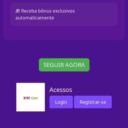
🎁 Receba bônus exclusivos
automaticamente
SEGUIR AGORA
Acessos
Login
Registrar-se