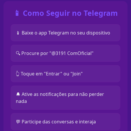
📱 Como Seguir no Telegram
📱 Baixe o app Telegram no seu dispositivo
🔍 Procure por "@3191 ComOficial"
👆 Toque em "Entrar" ou "Join"
🔔 Ative as notificações para não perder
nada
💬 Participe das conversas e interaja