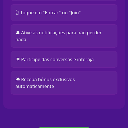
👆 Toque em "Entrar" ou "Join"
🔔 Ative as notificações para não perder
nada
💬 Participe das conversas e interaja
🎁 Receba bônus exclusivos
automaticamente