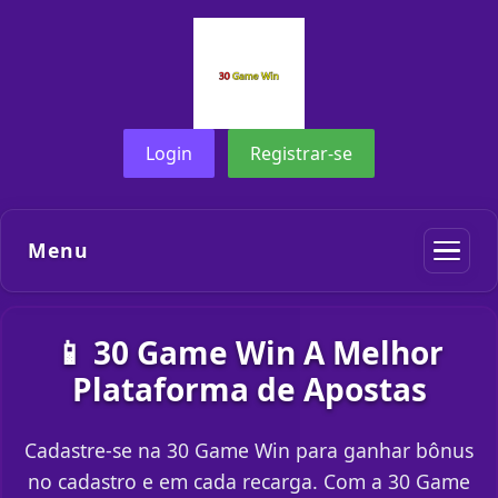
Login
Registrar-se
Menu
📱 30 Game Win A Melhor
Plataforma de Apostas
Cadastre-se na 30 Game Win para ganhar bônus
no cadastro e em cada recarga. Com a 30 Game