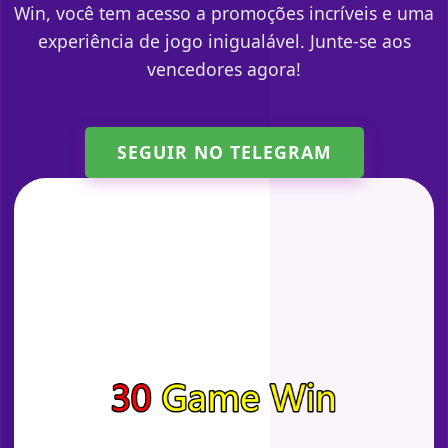
Win, você tem acesso a promoções incríveis e uma
experiência de jogo inigualável. Junte-se aos
vencedores agora!
SEGUIR NO TELEGRAM