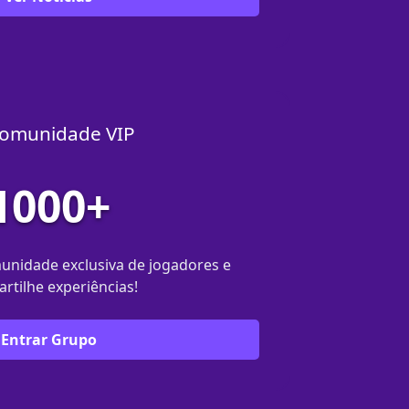
Comunidade VIP
1000+
unidade exclusiva de jogadores e
rtilhe experiências!
Entrar Grupo