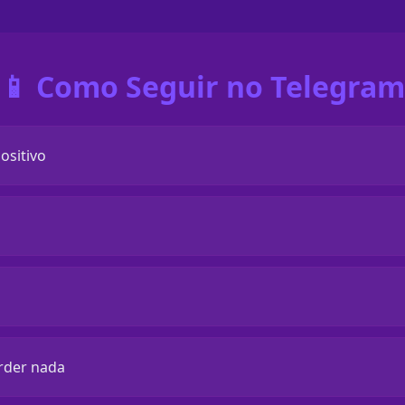
📱 Como Seguir no Telegram
ositivo
erder nada