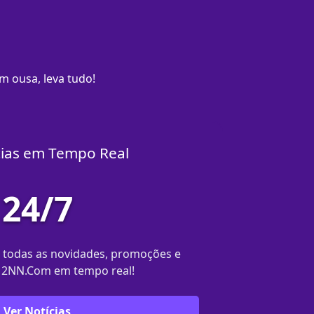
 ousa, leva tudo!
cias em Tempo Real
24/7
e todas as novidades, promoções e
 2NN.Com em tempo real!
Ver Notícias