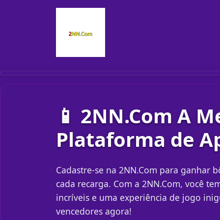
📱 2NN.Com A M
Plataforma de A
Cadastre-se na 2NN.Com para ganhar b
cada recarga. Com a 2NN.Com, você te
incríveis e uma experiência de jogo inig
vencedores agora!