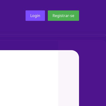
Login
Registrar-se