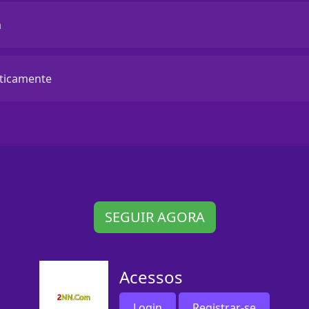
a
aticamente
SEGUIR AGORA
Acessos
Login
Registrar-se