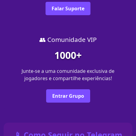
Falar Suporte
👥 Comunidade VIP
1000+
Junte-se a uma comunidade exclusiva de
jogadores e compartilhe experiências!
Entrar Grupo
📱 Como Seguir no Telegram