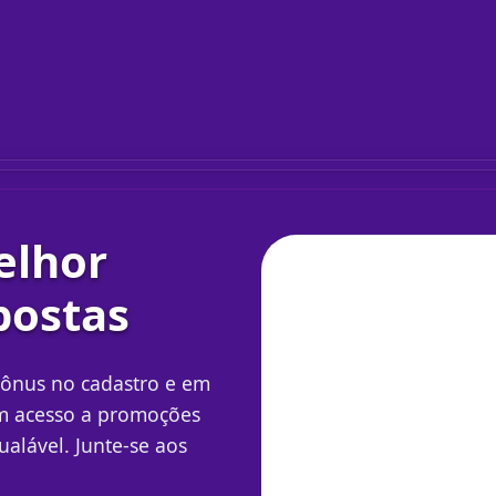
elhor
postas
bônus no cadastro e em
em acesso a promoções
ualável. Junte-se aos