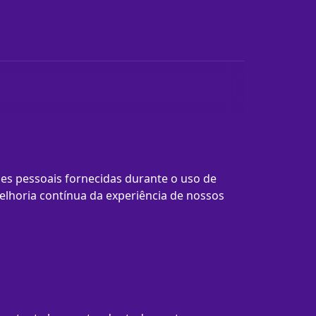
es pessoais fornecidas durante o uso de
elhoria contínua da experiência de nossos