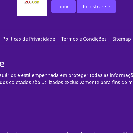
Login
Registrar-se
Políticas de Privacidade
Termos e Condições
Sitemap
de
usuários e está empenhada em proteger todas as informaçõ
os coletados são utilizados exclusivamente para fins de m