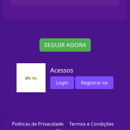
SEGUIR AGORA
Acessos
Login
Registrar-se
Políticas de Privacidade
Termos e Condições