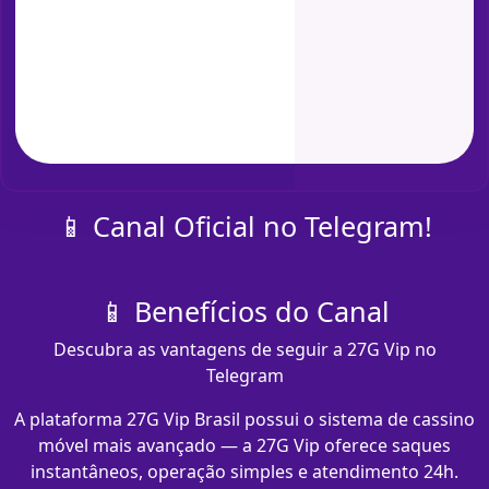
📱 Canal Oficial no Telegram!
📱 Benefícios do Canal
Descubra as vantagens de seguir a 27G Vip no
Telegram
A plataforma 27G Vip Brasil possui o sistema de cassino
móvel mais avançado — a 27G Vip oferece saques
instantâneos, operação simples e atendimento 24h.