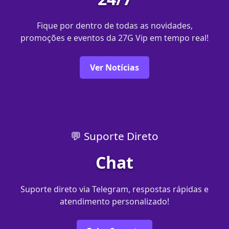
Fique por dentro de todas as novidades,
promoções e eventos da 27G Vip em tempo real!
Ver Notícias
💬 Suporte Direto
Chat
Suporte direto via Telegram, respostas rápidas e
atendimento personalizado!