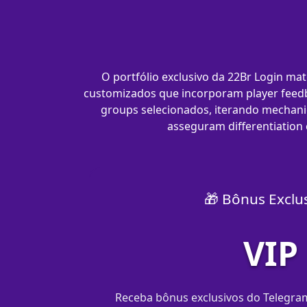
O portfólio exclusivo da 22Br Login mat
customizados que incorporam player feedb
groups selecionados, iterando mechani
asseguram differentiation 
🎁 Bônus Exclu
VIP
Receba bônus exclusivos do Telegra