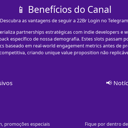
📱 Benefícios do Canal
Descubra as vantagens de seguir a 22Br Login no Telegra
erializa partnerships estratégicas com indie developers e wh
ack específico de nossa demografia. Estes slots passam po
cs baseado em real-world engagement metrics antes de pro
competitiva, criando unique value proposition não replicá
sivos
📢 Notí
m, promoções especiais
Fique por dentro d