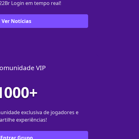
22Br Login em tempo real!
Ver Notícias
Comunidade VIP
1000+
unidade exclusiva de jogadores e
rtilhe experiências!
Entrar Grupo