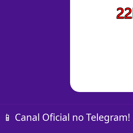
📱 Canal Oficial no Telegram!