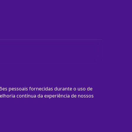
ões pessoais fornecidas durante o uso de
elhoria contínua da experiência de nossos