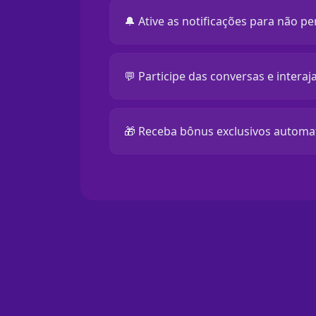
🔔 Ative as notificações para não p
💬 Participe das conversas e interaj
🎁 Receba bônus exclusivos autom