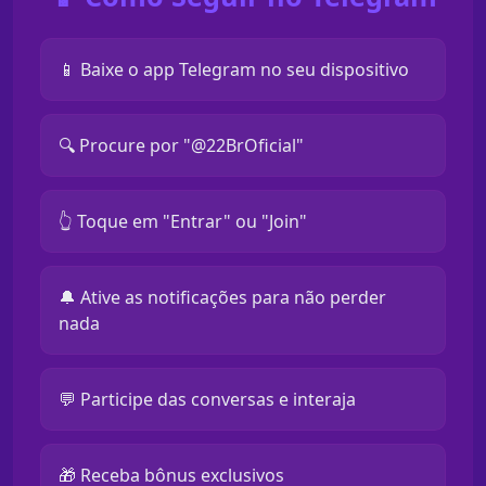
📱 Baixe o app Telegram no seu dispositivo
🔍 Procure por "@22BrOficial"
👆 Toque em "Entrar" ou "Join"
🔔 Ative as notificações para não perder
nada
💬 Participe das conversas e interaja
🎁 Receba bônus exclusivos