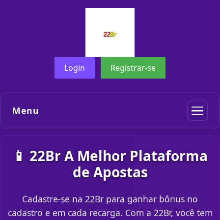
Login
Registrar-se
Menu
📱 22Br A Melhor Plataforma
de Apostas
Cadastre-se na 22Br para ganhar bônus no
cadastro e em cada recarga. Com a 22Br, você tem