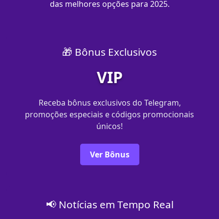
das melhores opções para 2025.
🎁 Bônus Exclusivos
VIP
Receba bônus exclusivos do Telegram,
promoções especiais e códigos promocionais
únicos!
Ver Bônus
📢 Notícias em Tempo Real