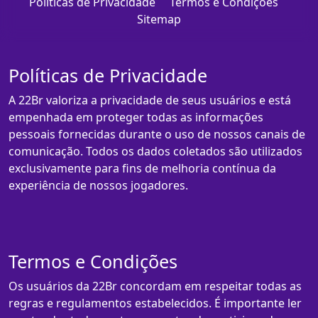
Políticas de Privacidade
Termos e Condições
Sitemap
Políticas de Privacidade
A 22Br valoriza a privacidade de seus usuários e está
empenhada em proteger todas as informações
pessoais fornecidas durante o uso de nossos canais de
comunicação. Todos os dados coletados são utilizados
exclusivamente para fins de melhoria contínua da
experiência de nossos jogadores.
Termos e Condições
Os usuários da 22Br concordam em respeitar todas as
regras e regulamentos estabelecidos. É importante ler