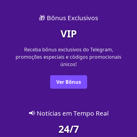
🎁 Bônus Exclusivos
VIP
Receba bônus exclusivos do Telegram,
promoções especiais e códigos promocionais
únicos!
Ver Bônus
📢 Notícias em Tempo Real
24/7