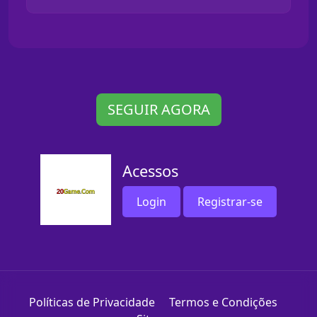
SEGUIR AGORA
Acessos
Login
Registrar-se
Políticas de Privacidade
Termos e Condições