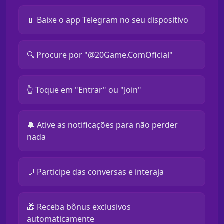
📱 Baixe o app Telegram no seu dispositivo
🔍 Procure por "@20Game.ComOficial"
👆 Toque em "Entrar" ou "Join"
🔔 Ative as notificações para não perder
nada
💬 Participe das conversas e interaja
🎁 Receba bônus exclusivos
automaticamente