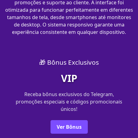
promoções e suporte ao cliente. A interface foi
otimizada para funcionar perfeitamente em diferentes
tamanhos de tela, desde smartphones até monitores
de desktop. O sistema responsivo garante uma
experiência consistente em qualquer dispositivo.
🎁 Bônus Exclusivos
VIP
Receba bônus exclusivos do Telegram,
promoções especiais e códigos promocionais
únicos!
Ver Bônus