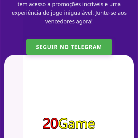
tem acesso a promoções incríveis e uma
experiência de jogo inigualável. Junte-se aos
vencedores agora!
SEGUIR NO TELEGRAM