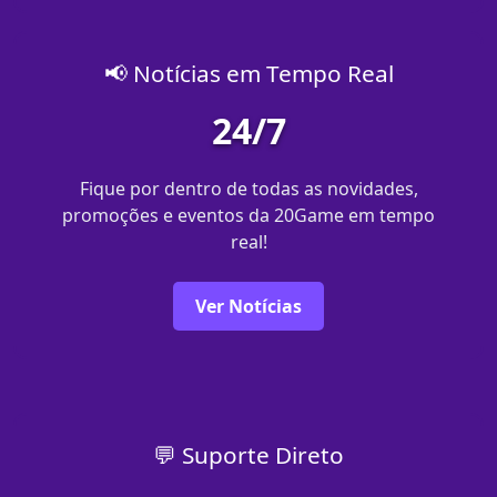
📢 Notícias em Tempo Real
24/7
Fique por dentro de todas as novidades,
promoções e eventos da 20Game em tempo
real!
Ver Notícias
💬 Suporte Direto