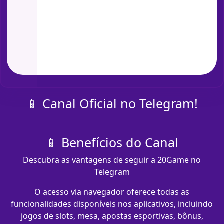
📱 Canal Oficial no Telegram!
📱 Benefícios do Canal
Descubra as vantagens de seguir a 20Game no
Telegram
O acesso via navegador oferece todas as
funcionalidades disponíveis nos aplicativos, incluindo
jogos de slots, mesa, apostas esportivas, bônus,