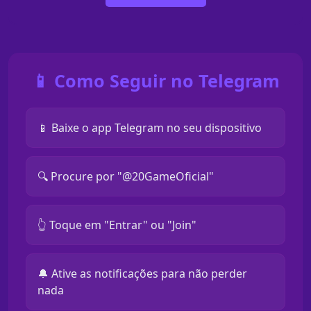
📱 Como Seguir no Telegram
📱 Baixe o app Telegram no seu dispositivo
🔍 Procure por "@20GameOficial"
👆 Toque em "Entrar" ou "Join"
🔔 Ative as notificações para não perder
nada