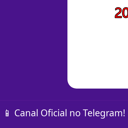
📱 Canal Oficial no Telegram!