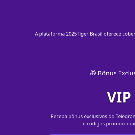
A plataforma 2025Tiger Brasil oferece cobe
🎁 Bônus Exclu
VIP
Receba bônus exclusivos do Telegra
e códigos promocionai