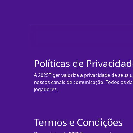
Políticas de Privacida
A 2025Tiger valoriza a privacidade de seus
nossos canais de comunicação. Todos os dad
jogadores.
Termos e Condições