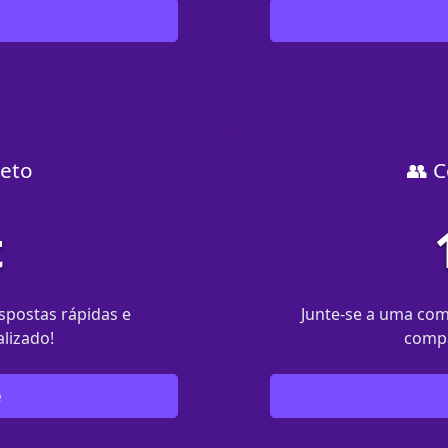
reto
👥 
t
espostas rápidas e
Junte-se a uma com
lizado!
compa
e