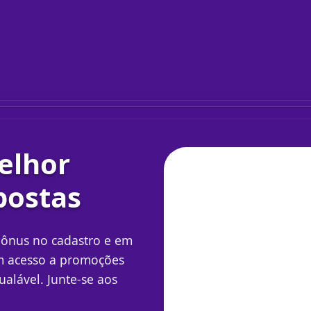
elhor
postas
bônus no cadastro e em
em acesso a promoções
ualável. Junte-se aos