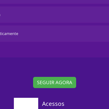
a
aticamente
SEGUIR AGORA
Acessos