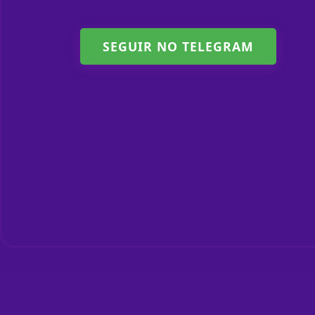
SEGUIR NO TELEGRAM