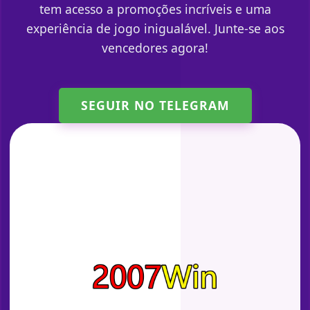
tem acesso a promoções incríveis e uma
experiência de jogo inigualável. Junte-se aos
vencedores agora!
SEGUIR NO TELEGRAM