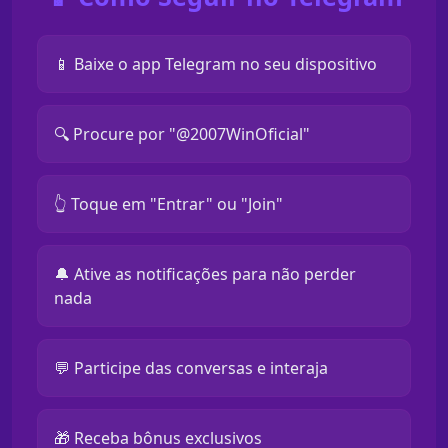
📱 Baixe o app Telegram no seu dispositivo
🔍 Procure por "@2007WinOficial"
👆 Toque em "Entrar" ou "Join"
🔔 Ative as notificações para não perder
nada
💬 Participe das conversas e interaja
🎁 Receba bônus exclusivos