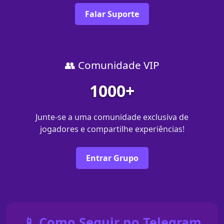
Falar Suporte
👥 Comunidade VIP
1000+
Junte-se a uma comunidade exclusiva de
jogadores e compartilhe experiências!
Entrar Grupo
📱 Como Seguir no Telegram