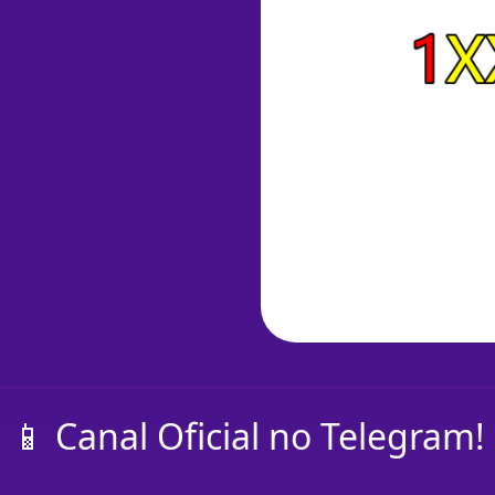
📱 Canal Oficial no Telegram!