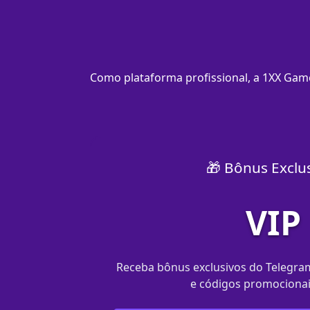
Como plataforma profissional, a 1XX Game
🎁 Bônus Exclu
VIP
Receba bônus exclusivos do Telegra
e códigos promocionai