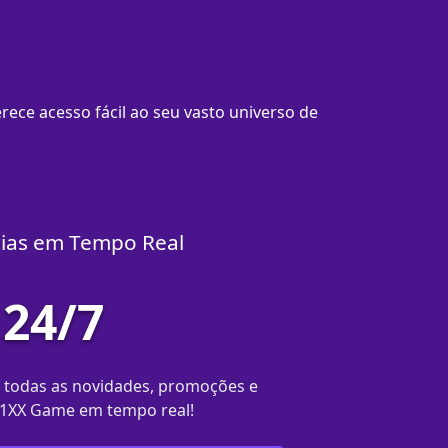
ece acesso fácil ao seu vasto universo de
cias em Tempo Real
24/7
e todas as novidades, promoções e
 1XX Game em tempo real!