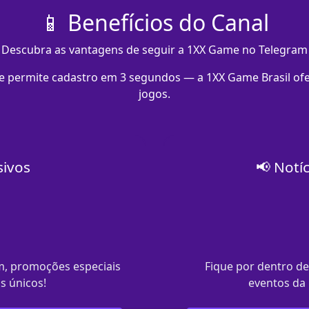
📱 Benefícios do Canal
Descubra as vantagens de seguir a 1XX Game no Telegram
 permite cadastro em 3 segundos — a 1XX Game Brasil ofer
jogos.
sivos
📢 Notí
m, promoções especiais
Fique por dentro d
s únicos!
eventos da