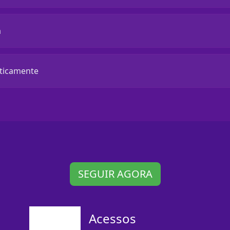
a
aticamente
SEGUIR AGORA
Acessos