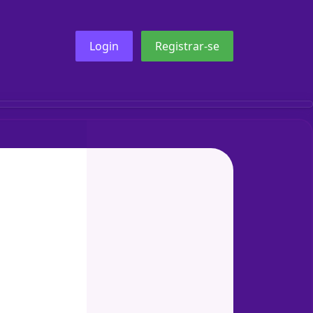
Login
Registrar-se