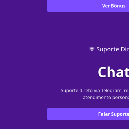
Ver Bônus
💬 Suporte Di
Cha
Suporte direto via Telegram, r
atendimento persona
Falar Suport