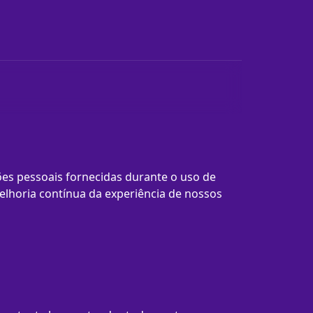
es pessoais fornecidas durante o uso de
elhoria contínua da experiência de nossos