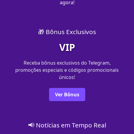
agora!
🎁 Bônus Exclusivos
VIP
Receba bônus exclusivos do Telegram,
promoções especiais e códigos promocionais
únicos!
Ver Bônus
📢 Notícias em Tempo Real