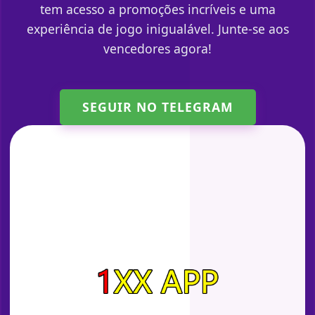
tem acesso a promoções incríveis e uma
experiência de jogo inigualável. Junte-se aos
vencedores agora!
SEGUIR NO TELEGRAM