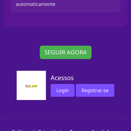
automaticamente
SEGUIR AGORA
Acessos
Login
Registrar-se