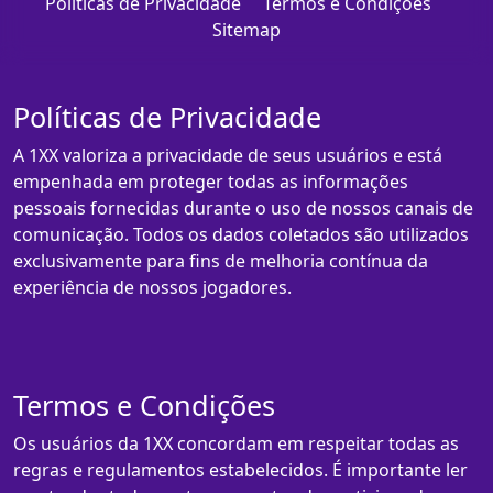
Políticas de Privacidade
Termos e Condições
Sitemap
Políticas de Privacidade
A 1XX valoriza a privacidade de seus usuários e está
empenhada em proteger todas as informações
pessoais fornecidas durante o uso de nossos canais de
comunicação. Todos os dados coletados são utilizados
exclusivamente para fins de melhoria contínua da
experiência de nossos jogadores.
Termos e Condições
Os usuários da 1XX concordam em respeitar todas as
regras e regulamentos estabelecidos. É importante ler