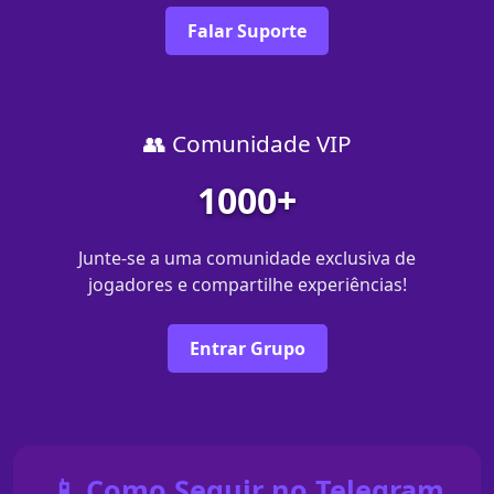
Falar Suporte
👥 Comunidade VIP
1000+
Junte-se a uma comunidade exclusiva de
jogadores e compartilhe experiências!
Entrar Grupo
📱 Como Seguir no Telegram