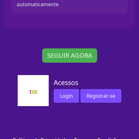
automaticamente
SEGUIR AGORA
Acessos
Login
Registrar-se