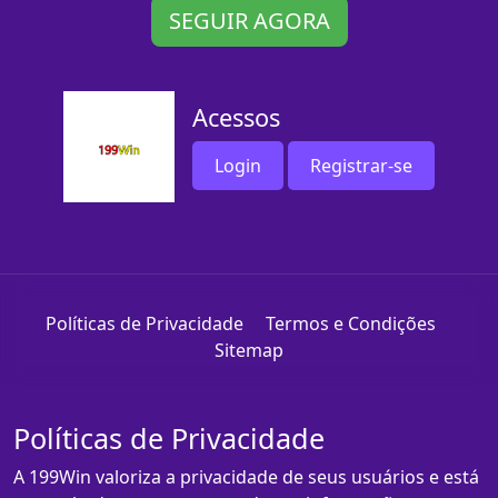
SEGUIR AGORA
Acessos
Login
Registrar-se
Políticas de Privacidade
Termos e Condições
Sitemap
Políticas de Privacidade
A 199Win valoriza a privacidade de seus usuários e está