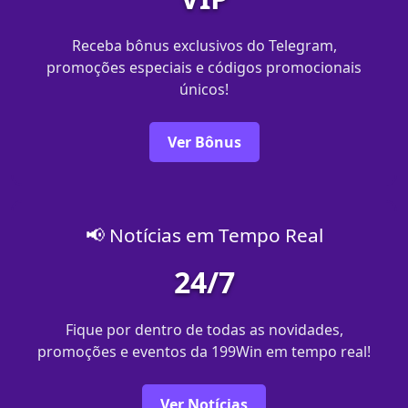
Receba bônus exclusivos do Telegram,
promoções especiais e códigos promocionais
únicos!
Ver Bônus
📢 Notícias em Tempo Real
24/7
Fique por dentro de todas as novidades,
promoções e eventos da 199Win em tempo real!
Ver Notícias