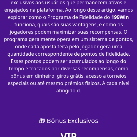
exclusivos aos usuários que permanecem ativos e
engajados na plataforma. Ao longo deste artigo, vamos
explorar como o Programa de Fidelidade do
199Win
funciona, quais são suas vantagens, e como os
jogadores podem maximizar suas recompensas. O
programa geralmente opera em um sistema de pontos,
onde cada aposta feita pelo jogador gera uma
quantidade correspondente de pontos de fidelidade.
Esses pontos podem ser acumulados ao longo do
tempo e trocados por diversas recompensas, como
bônus em dinheiro, giros grátis, acesso a torneios
especiais ou até mesmo prêmios físicos. A cada nível
atingido d.
🎁 Bônus Exclusivos
VIP