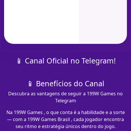
📱 Canal Oficial no Telegram!
📱 Benefícios do Canal
Descubra as vantagens de seguir a 199W Games no
Telegram
Na 199W Games , o que conta é a habilidade e a sorte
— com a 199W Games Brasil , cada jogador encontra
seu ritmo e estratégia únicos dentro do jogo.