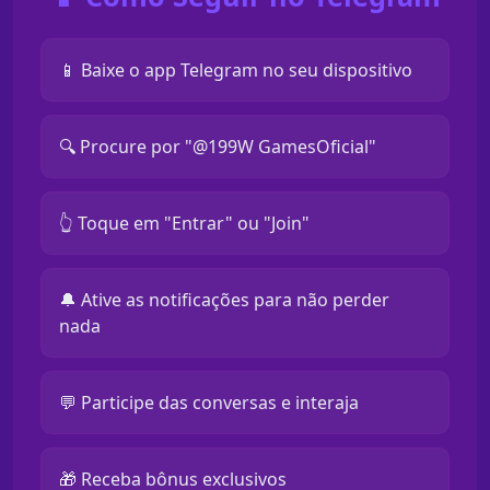
📱 Baixe o app Telegram no seu dispositivo
🔍 Procure por "@199W GamesOficial"
👆 Toque em "Entrar" ou "Join"
🔔 Ative as notificações para não perder
nada
💬 Participe das conversas e interaja
🎁 Receba bônus exclusivos