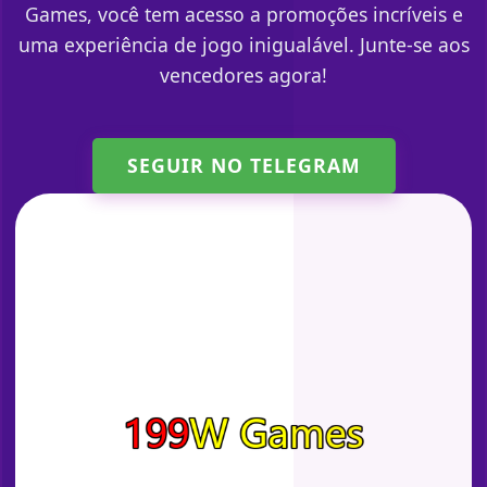
Games, você tem acesso a promoções incríveis e
uma experiência de jogo inigualável. Junte-se aos
vencedores agora!
SEGUIR NO TELEGRAM