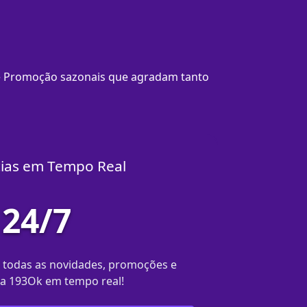
 e Promoção sazonais que agradam tanto
cias em Tempo Real
24/7
e todas as novidades, promoções e
a 193Ok em tempo real!