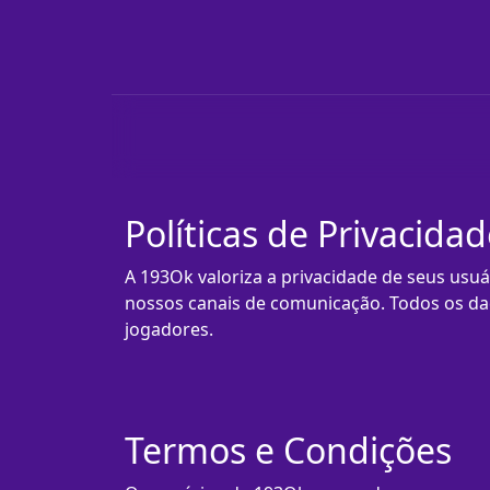
Políticas de Privacida
A 193Ok valoriza a privacidade de seus usu
nossos canais de comunicação. Todos os dad
jogadores.
Termos e Condições