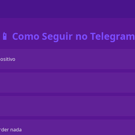
📱 Como Seguir no Telegram
ositivo
erder nada