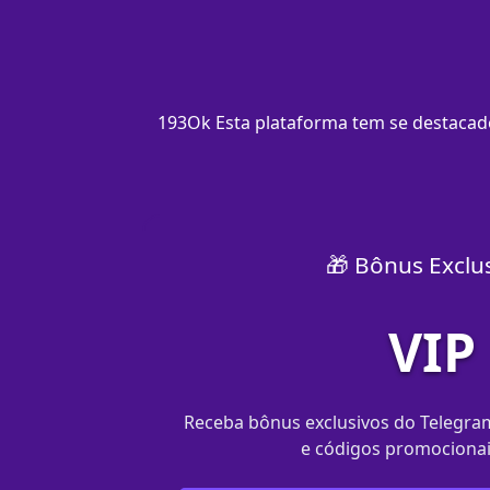
193Ok Esta plataforma tem se destacad
🎁 Bônus Exclu
VIP
Receba bônus exclusivos do Telegra
e códigos promocionai