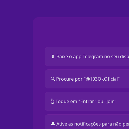
📱 Baixe o app Telegram no seu disp
🔍 Procure por "@193OkOficial"
👆 Toque em "Entrar" ou "Join"
🔔 Ative as notificações para não p