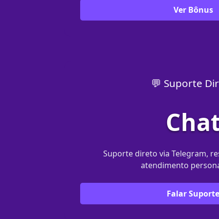
Ver Bônus
💬 Suporte Di
Cha
Suporte direto via Telegram, r
atendimento persona
Falar Suport