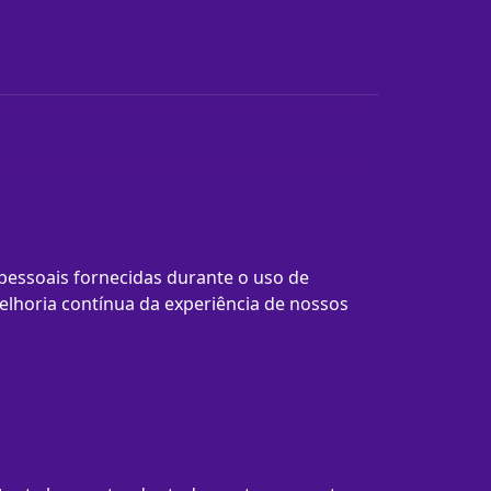
pessoais fornecidas durante o uso de
elhoria contínua da experiência de nossos