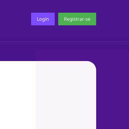
Login
Registrar-se