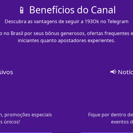
📱 Benefícios do Canal
Descubra as vantagens de seguir a 193Ok no Telegram
o no Brasil por seus bônus generosos, ofertas frequentes
iniciantes quanto apostadores experientes.
sivos
📢 Notí
m, promoções especiais
Fique por dentro d
s únicos!
eventos d