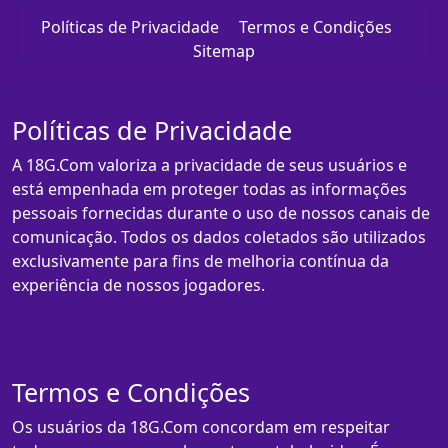
Políticas de Privacidade
Termos e Condições
Sitemap
Políticas de Privacidade
A 18G.Com valoriza a privacidade de seus usuários e
está empenhada em proteger todas as informações
pessoais fornecidas durante o uso de nossos canais de
comunicação. Todos os dados coletados são utilizados
exclusivamente para fins de melhoria contínua da
experiência de nossos jogadores.
Termos e Condições
Os usuários da 18G.Com concordam em respeitar