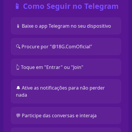
📱 Como Seguir no Telegram
📱 Baixe o app Telegram no seu dispositivo
🔍 Procure por "@18G.ComOficial"
👆 Toque em "Entrar" ou "Join"
🔔 Ative as notificações para não perder
nada
💬 Participe das conversas e interaja