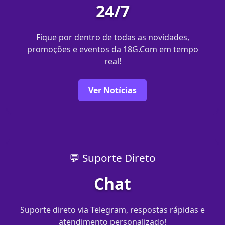
24/7
Fique por dentro de todas as novidades,
promoções e eventos da 18G.Com em tempo
real!
Ver Notícias
💬 Suporte Direto
Chat
Suporte direto via Telegram, respostas rápidas e
atendimento personalizado!