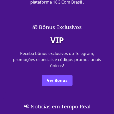
plataforma 18G.Com Brasil .
🎁 Bônus Exclusivos
VIP
Receba bônus exclusivos do Telegram,
promoções especiais e códigos promocionais
únicos!
Ver Bônus
📢 Notícias em Tempo Real