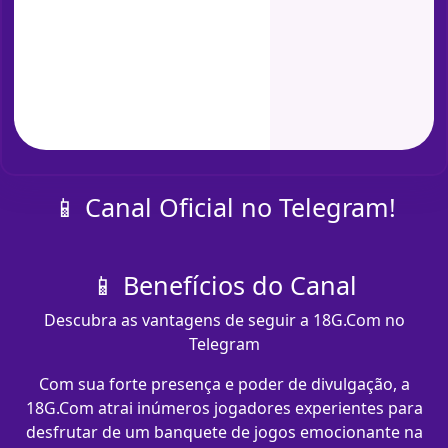
📱 Canal Oficial no Telegram!
📱 Benefícios do Canal
Descubra as vantagens de seguir a 18G.Com no
Telegram
Com sua forte presença e poder de divulgação, a
18G.Com atrai inúmeros jogadores experientes para
desfrutar de um banquete de jogos emocionante na