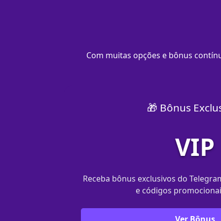
Com muitas opções e bônus contínuo
🎁 Bônus Exclu
VIP
Receba bônus exclusivos do Telegra
e códigos promocionai
Ver Bônus