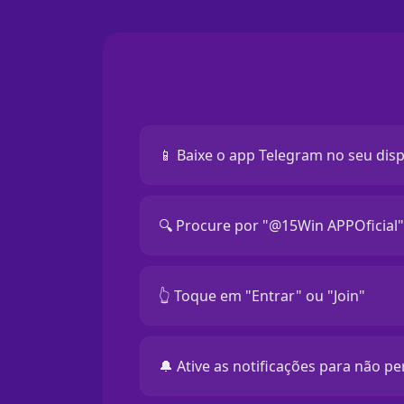
📱 Baixe o app Telegram no seu disp
🔍 Procure por "@15Win APPOficial"
👆 Toque em "Entrar" ou "Join"
🔔 Ative as notificações para não p