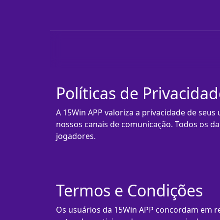
Políticas de Privacida
A 15Win APP valoriza a privacidade de seus
nossos canais de comunicação. Todos os dad
jogadores.
Termos e Condições
Os usuários da 15Win APP concordam em res