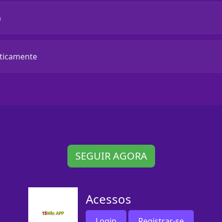
a
aticamente
SEGUIR AGORA
Acessos
Login
Registrar-se