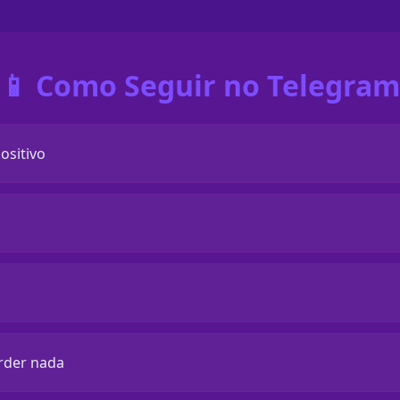
📱 Como Seguir no Telegram
ositivo
erder nada