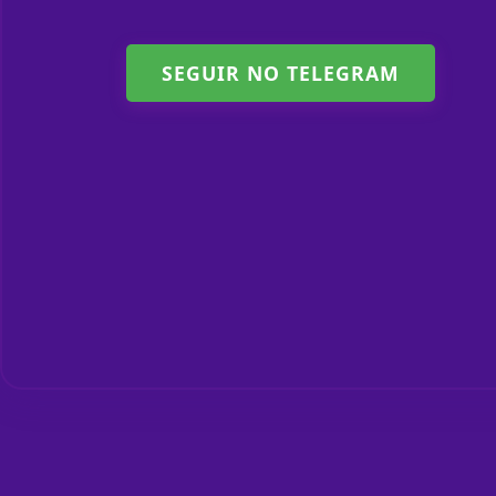
SEGUIR NO TELEGRAM