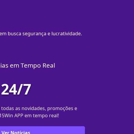
m
em busca segurança e lucratividade.
cias em Tempo Real
24/7
e todas as novidades, promoções e
15Win APP em tempo real!
Ver Notícias