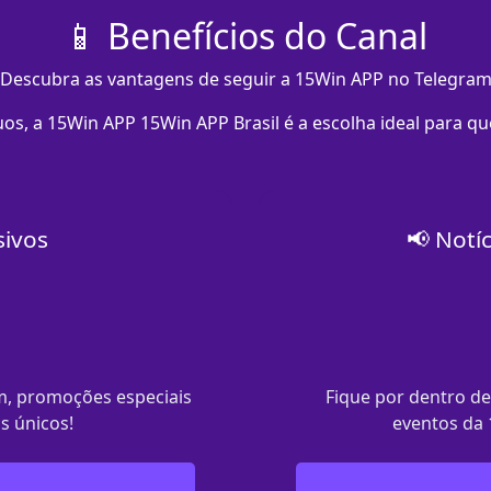
📱 Benefícios do Canal
Descubra as vantagens de seguir a 15Win APP no Telegra
s, a 15Win APP 15Win APP Brasil é a escolha ideal para qu
sivos
📢 Notí
m, promoções especiais
Fique por dentro d
s únicos!
eventos da 