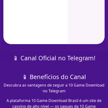
📱 Canal Oficial no Telegram!
📱 Benefícios do Canal
Descubra as vantagens de seguir a 10 Game Download
no Telegram
A plataforma 10 Game Download Brasil é um site de
cassino de alto nível — os saques da 10 Game