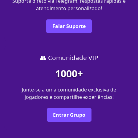
Suporte direto via Telegram, respostas rápidas e
atendimento personalizado!
Falar Suporte
👥 Comunidade VIP
1000+
Junte-se a uma comunidade exclusiva de
jogadores e compartilhe experiências!
Entrar Grupo