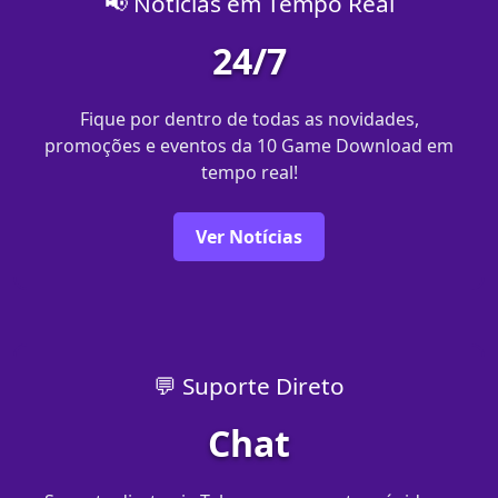
📢 Notícias em Tempo Real
24/7
Fique por dentro de todas as novidades,
promoções e eventos da 10 Game Download em
tempo real!
Ver Notícias
💬 Suporte Direto
Chat