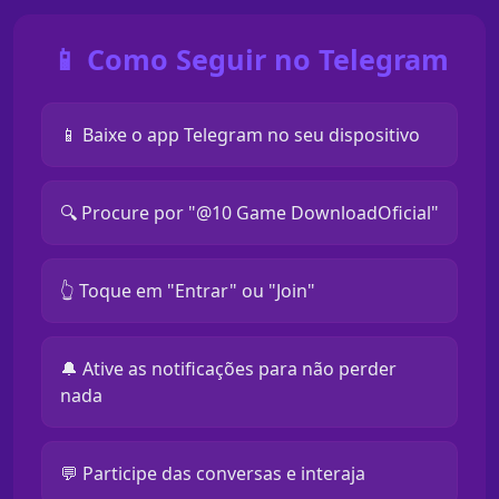
📱 Como Seguir no Telegram
📱 Baixe o app Telegram no seu dispositivo
🔍 Procure por "@10 Game DownloadOficial"
👆 Toque em "Entrar" ou "Join"
🔔 Ative as notificações para não perder
nada
💬 Participe das conversas e interaja