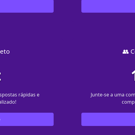
reto
👥 
t
espostas rápidas e
Junte-se a uma com
lizado!
compa
e