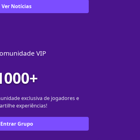
Ver Notícias
Comunidade VIP
1000+
unidade exclusiva de jogadores e
rtilhe experiências!
Entrar Grupo