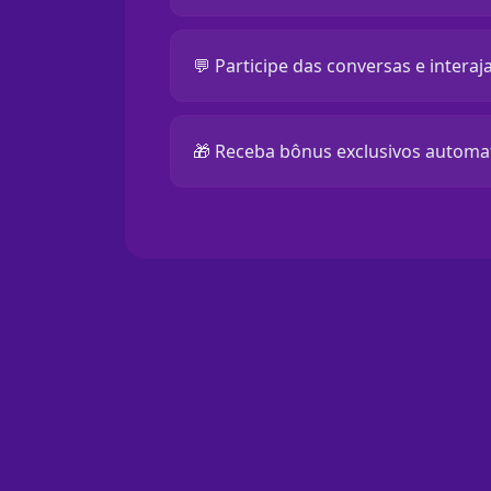
💬 Participe das conversas e interaj
🎁 Receba bônus exclusivos autom