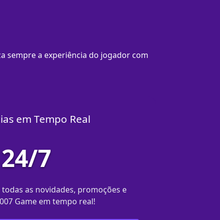
za sempre a experiência do jogador com
cias em Tempo Real
24/7
e todas as novidades, promoções e
 007 Game em tempo real!